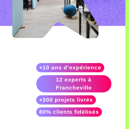
+10 ans d'expérience
12 experts à
Francheville
+300 projets livrés
80% clients fidélisés