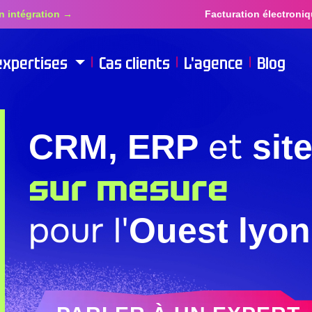
tion →
Facturation électronique oblig
expertises
Cas clients
L'agence
Blog
|
|
|
et
CRM, ERP
sit
sur mesure
pour l'
Ouest lyon