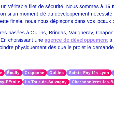
un véritable filet de sécurité. Nous sommes à
15 
on si un moment clé du développement nécessite de
ecette finale, nous nous déplaçons dans vos locaux 
ures basées à Oullins, Brindas, Vaugneray, Chapono
 En choisissant une
agence de développement
à 
ejoindre physiquement dès que le projet le demande
e
Écully
Craponne
Oullins
Sainte-Foy-lès-Lyon
cy-l'Étoile
La Tour-de-Salvagny
Charbonnières-les-B