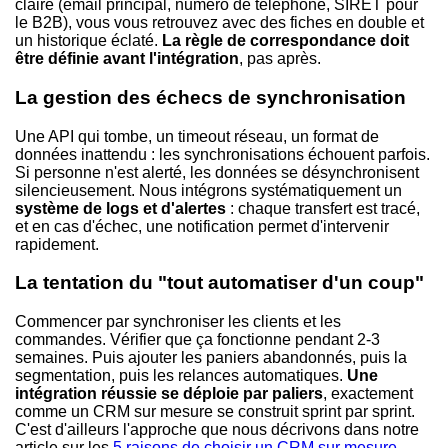
claire (email principal, numéro de téléphone, SIRET pour
le B2B), vous vous retrouvez avec des fiches en double et
un historique éclaté.
La règle de correspondance doit
être définie avant l'intégration
, pas après.
La gestion des échecs de synchronisation
Une API qui tombe, un timeout réseau, un format de
données inattendu : les synchronisations échouent parfois.
Si personne n'est alerté, les données se désynchronisent
silencieusement. Nous intégrons systématiquement un
système de logs et d'alertes
: chaque transfert est tracé,
et en cas d'échec, une notification permet d'intervenir
rapidement.
La tentation du "tout automatiser d'un coup"
Commencer par synchroniser les clients et les
commandes. Vérifier que ça fonctionne pendant 2-3
semaines. Puis ajouter les paniers abandonnés, puis la
segmentation, puis les relances automatiques.
Une
intégration réussie se déploie par paliers
, exactement
comme un CRM sur mesure se construit sprint par sprint.
C'est d'ailleurs l'approche que nous décrivons dans notre
article sur les
5 raisons de choisir un CRM sur mesure
.