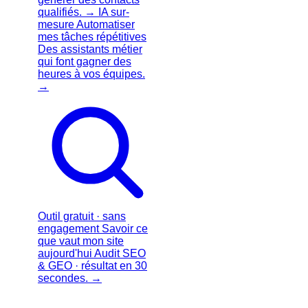
qualifiés.
→
IA sur-
mesure
Automatiser
mes tâches répétitives
Des assistants métier
qui font gagner des
heures à vos équipes.
→
Outil gratuit · sans
engagement
Savoir ce
que vaut mon site
aujourd'hui
Audit SEO
& GEO · résultat en 30
secondes.
→