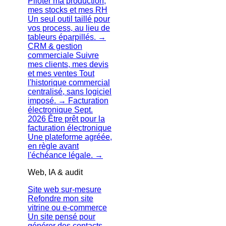
Piloter ma production,
mes stocks et mes RH
Un seul outil taillé pour
vos process, au lieu de
tableurs éparpillés.
→
CRM & gestion
commerciale
Suivre
mes clients, mes devis
et mes ventes
Tout
l'historique commercial
centralisé, sans logiciel
imposé.
→
Facturation
électronique
Sept.
2026
Être prêt pour la
facturation électronique
Une plateforme agréée,
en règle avant
l'échéance légale.
→
Web, IA & audit
Site web sur-mesure
Refondre mon site
vitrine ou e-commerce
Un site pensé pour
générer des contacts