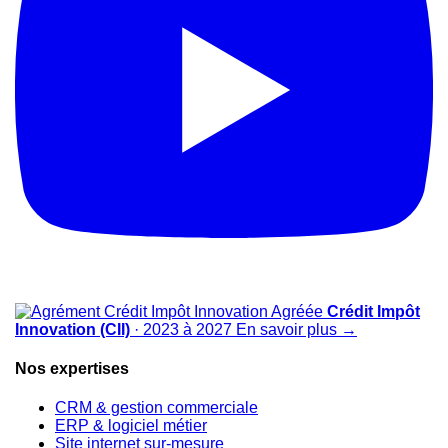
Agréée
Crédit Impôt
Innovation (CII)
· 2023 à 2027
En savoir plus
→
Nos expertises
CRM & gestion commerciale
ERP & logiciel métier
Site internet sur-mesure