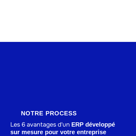
Gestion vente
Gestion achat
Gestion p
NOTRE PROCESS
Les 6 avantages d'un
ERP développé
sur mesure
pour votre entreprise