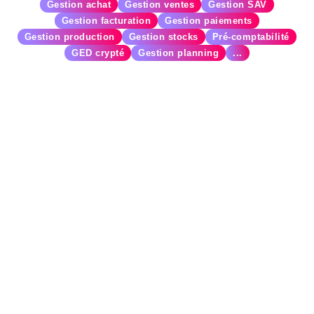
Gestion achat
Gestion ventes
Gestion SAV
Gestion facturation
Gestion paiements
Gestion production
Gestion stocks
Pré-comptabilité
GED crypté
Gestion planning
...
entreprise
ses propres méthodes de
travail,