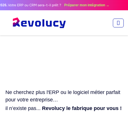
Votre ERP ou CRM sera-t-il prêt ?
Préparer mon intégration →
Ne cherchez plus l'ERP ou le logiciel métier parfait
pour votre entreprise…
il n’existe pas...
Revolucy le fabrique
pour vous !