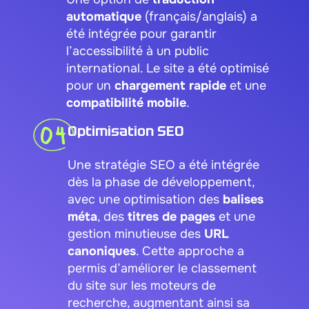
automatique
(français/anglais) a
été intégrée pour garantir
l’accessibilité à un public
international. Le site a été optimisé
pour un
chargement rapide
et une
compatibilité mobile
.
04
Optimisation SEO
Une stratégie SEO a été intégrée
dès la phase de développement,
avec une optimisation des
balises
méta
, des
titres de pages
et une
gestion minutieuse des
URL
canoniques
. Cette approche a
permis d’améliorer le classement
du site sur les moteurs de
recherche, augmentant ainsi sa